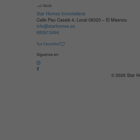
Contacto
Star Homes Immobiliària
Calle Pau Casals 4, Local 08320 – El Masnou
info@starhomes.es
682613494
Tus Favoritos
Síguenos en:
© 2026 Star H