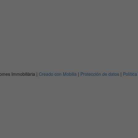
omes Immobiliària |
Creado con Mobilia
|
Protección de datos
|
Polític