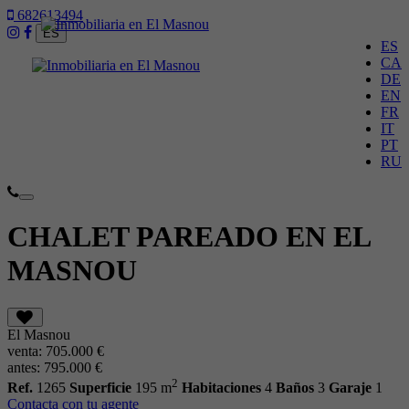
682613494
ES
ES
CA
DE
EN
FR
IT
PT
RU
Toggle
navigation
CHALET PAREADO EN EL
MASNOU
El Masnou
venta:
705.000 €
antes:
795.000 €
2
Ref.
1265
Superficie
195 m
Habitaciones
4
Baños
3
Garaje
1
Contacta con tu agente