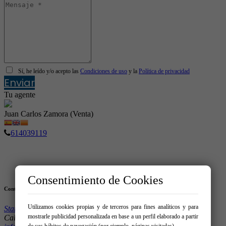
Sí, he leído y/o acepto las
Condiciones de uso
y la
Política de privacidad
Enviar
Tu agente
Juan Carlos Zamora (Venta)
614039119
Consentimiento de Cookies
Contacto
Utilizamos cookies propias y de terceros para fines analíticos y para
Star Homes Immobiliària
mostrarle publicidad personalizada en base a un perfil elaborado a partir
Calle Pau Casals 4, Local 08320 – El Masnou