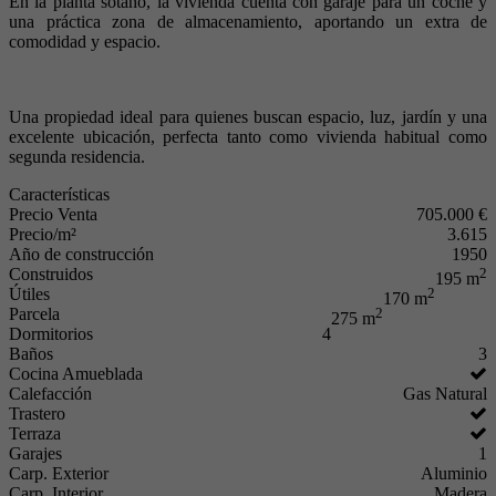
En la planta sótano, la vivienda cuenta con garaje para un coche y
una práctica zona de almacenamiento, aportando un extra de
comodidad y espacio.
Una propiedad ideal para quienes buscan espacio, luz, jardín y una
excelente ubicación, perfecta tanto como vivienda habitual como
segunda residencia.
Características
Precio Venta
705.000 €
Precio/m²
3.615
Año de construcción
1950
Construidos
2
195 m
Útiles
2
170 m
Parcela
2
275 m
Dormitorios
4
Baños
3
Cocina Amueblada
Calefacción
Gas Natural
Trastero
Terraza
Garajes
1
Carp. Exterior
Aluminio
Carp. Interior
Madera