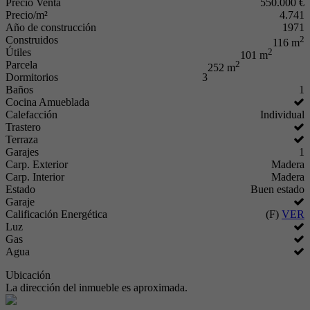
Precio Venta
550.000 €
Precio/m²
4.741
Año de construcción
1971
Construidos
2
116 m
Útiles
2
101 m
Parcela
2
252 m
Dormitorios
3
Baños
1
Cocina Amueblada
Calefacción
Individual
Trastero
Terraza
Garajes
1
Carp. Exterior
Madera
Carp. Interior
Madera
Estado
Buen estado
Garaje
Calificación Energética
(F)
VER
Luz
Gas
Agua
Ubicación
La dirección del inmueble es aproximada.