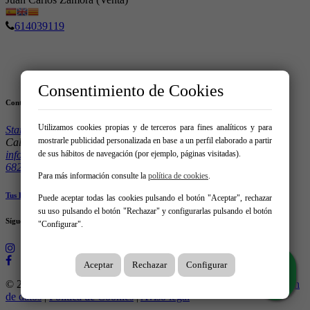
614039119
Consentimiento de Cookies
Contacto
Utilizamos cookies propias y de terceros para fines analíticos y para
Star Homes Immobiliària
mostrarle publicidad personalizada en base a un perfil elaborado a partir
Calle Pau Casals 4, Local 08320 – El Masnou
de sus hábitos de navegación (por ejemplo, páginas visitadas).
info@starhomes.es
682613494
Para más información consulte la
política de cookies
.
Tus Favoritos
Puede aceptar todas las cookies pulsando el botón "Aceptar", rechazar
su uso pulsando el botón "Rechazar" y configurarlas pulsando el botón
Síguenos en:
"Configurar".
Aceptar
Rechazar
Configurar
© 2026 Star Homes Immobiliària |
Creado con Mobilia
|
Protección
de datos
|
Política de Cookies
|
Aviso legal