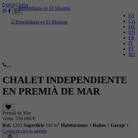
682613494
ES
ES
CA
DE
EN
FR
IT
PT
RU
Toggle
navigation
CHALET INDEPENDIENTE
EN PREMIÀ DE MAR
Premiá de Mar
venta:
550.000 €
2
Ref.
1263
Superficie
116 m
Habitaciones
3
Baños
1
Garaje
1
Contacta con tu agente