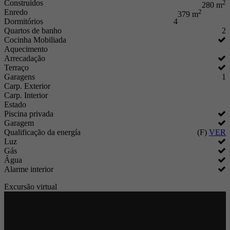
Construídos
2
280 m
Enredo
2
379 m
Dormitórios
4
Quartos de banho
2
Cocinha Mobiliada
Aquecimento
Arrecadação
Terraço
Garagens
1
Carp. Exterior
Carp. Interior
Estado
Piscina privada
Garagem
Qualificação da energía
(F)
VER
Luz
Gás
Água
Alarme interior
Excursão virtual