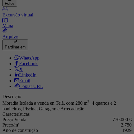
Fotos
Excursão virtual
Mapa
Arquivo
Partilhar em
WhatsApp
Facebook
X
LinkedIn
Email
Copiar URL
Descrição
2
Moradia Isolada à venda en Teià, com 280 m
, 4 quartos e 2
banheiros, Piscina, Garagem e Arrecadação.
Características
Preço Venda
770.000 €
Preço/m²
2.750
Ano de construção
1929