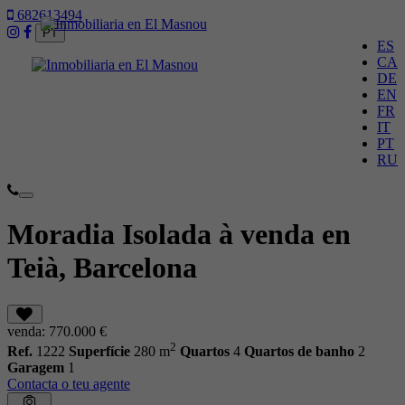
682613494
PT
ES
CA
DE
EN
FR
IT
PT
RU
Toggle
navigation
Moradia Isolada à venda en
Teià, Barcelona
venda:
770.000 €
2
Ref.
1222
Superfície
280 m
Quartos
4
Quartos de banho
2
Garagem
1
Contacta o teu agente