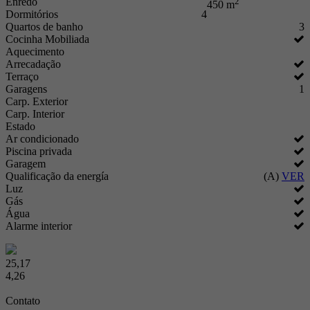
Enredo
2
450 m
Dormitórios
4
Quartos de banho
3
Cocinha Mobiliada
Aquecimento
Arrecadação
Terraço
Garagens
1
Carp. Exterior
Carp. Interior
Estado
Ar condicionado
Piscina privada
Garagem
Qualificação da energía
(A)
VER
Luz
Gás
Água
Alarme interior
25,17
4,26
Contato