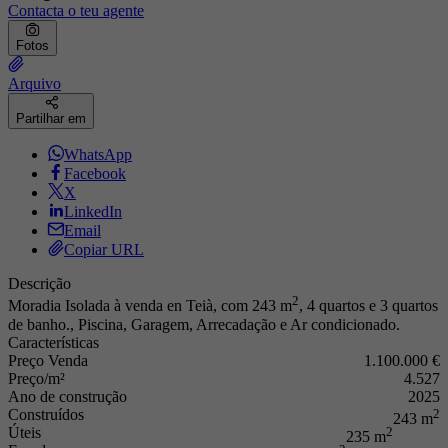
Contacta o teu agente
Fotos
Arquivo
Partilhar em
WhatsApp
Facebook
X
LinkedIn
Email
Copiar URL
Descrição
2
Moradia Isolada à venda en Teià, com 243 m
, 4 quartos e 3 quartos
de banho., Piscina, Garagem, Arrecadação e Ar condicionado.
Características
Preço Venda
1.100.000 €
Preço/m²
4.527
Ano de construção
2025
Construídos
2
243 m
Úteis
2
235 m