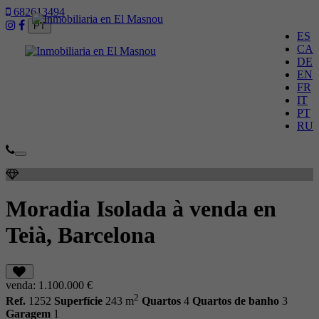
682613494
PT
ES
CA
DE
EN
FR
IT
PT
RU
Toggle
navigation
Moradia Isolada à venda en
Teià, Barcelona
venda:
1.100.000 €
2
Ref.
1252
Superfície
243 m
Quartos
4
Quartos de banho
3
Garagem
1